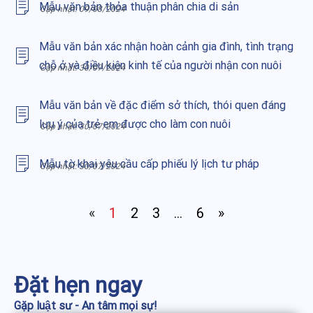
Mẫu văn bản thỏa thuận phân chia di sản
Cập nhật:
09/08/2024
Mẫu văn bản xác nhận hoàn cảnh gia đình, tình trạng
chỗ ở và điều kiện kinh tế của người nhận con nuôi
Cập nhật:
30/07/2024
Mẫu văn bản về đặc điểm sở thích, thói quen đáng
lưu ý của trẻ em được cho làm con nuôi
Cập nhật:
30/07/2024
Mẫu tờ khai yêu cầu cấp phiếu lý lịch tư pháp
Cập nhật:
30/07/2024
«
1
2
3
…
6
»
Đặt hẹn ngay
Gặp luật sư - An tâm mọi sự!