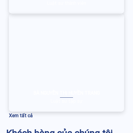
Luật sư thành viên
BÀ NGUYỄN THỊ HUYỀN TRANG
Luật sư tập sự
Xem tất cả