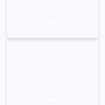
ÔNG TRẦN QUÍ LỄ
Luật sư cấp cao
ÔNG LÊ NGUYỄN PHÚC TÀI