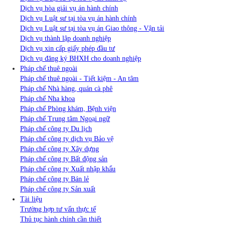
Dịch vụ hòa giải vụ án hành chính
Dịch vụ Luật sư tại tòa vụ án hành chính
Dịch vụ Luật sư tại tòa vụ án Giao thông - Vận tải
Dịch vụ thành lập doanh nghiệp
Dịch vụ xin cấp giấy phép đầu tư
Dịch vụ đăng ký BHXH cho doanh nghiệp
Pháp chế thuê ngoài
Pháp chế thuê ngoài - Tiết kiệm - An tâm
Pháp chế Nhà hàng, quán cà phê
Pháp chế Nha khoa
Pháp chế Phòng khám, Bệnh viện
Pháp chế Trung tâm Ngoại ngữ
Pháp chế công ty Du lịch
Pháp chế công ty dịch vụ Bảo vệ
Pháp chế công ty Xây dựng
Pháp chế công ty Bất động sản
Pháp chế công ty Xuất nhập khẩu
Pháp chế công ty Bán lẻ
Pháp chế công ty Sản xuất
Tài liệu
Trường hợp tư vấn thực tế
Thủ tục hành chính cần thiết