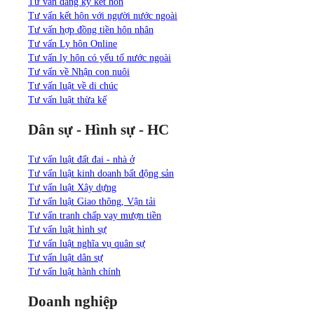
Tư vấn đăng ký kết hôn
Tư vấn kết hôn với người nước ngoài
Tư vấn hợp đồng tiền hôn nhân
Tư vấn Ly hôn Online
Tư vấn ly hôn có yếu tố nước ngoài
Tư vấn về Nhận con nuôi
Tư vấn luật về di chúc
Tư vấn luật thừa kế
Dân sự - Hình sự - HC
Tư vấn luật đất đai - nhà ở
Tư vấn luật kinh doanh bất động sản
Tư vấn luật Xây dựng
Tư vấn luật Giao thông, Vận tải
Tư vấn tranh chấp vay mượn tiền
Tư vấn luật hình sự
Tư vấn luật nghĩa vụ quân sự
Tư vấn luật dân sự
Tư vấn luật hành chính
Doanh nghiệp