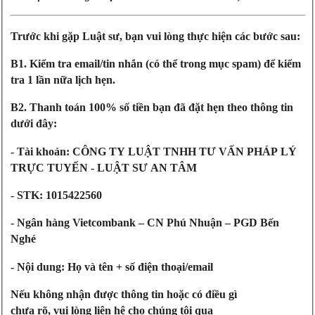
Trước khi gặp Luật sư, bạn vui lòng thực hiện các bước sau:
B1. Kiểm tra email/tin nhắn (có thể trong mục spam) để kiểm
tra 1 lần nữa lịch hẹn.
B2. Thanh toán 100% số tiền bạn đã đặt hẹn theo thông tin
dưới đây:
- Tài khoản: CÔNG TY LUẬT TNHH TƯ VẤN PHÁP LÝ
TRỰC TUYẾN - LUẬT SƯ AN TÂM
- STK: 1015422560
- Ngân hàng Vietcombank – CN Phú Nhuận – PGD Bến
Nghé
- Nội dung: Họ và tên + số điện thoại/email
Nếu không nhận được thông tin hoặc có điều gì
chưa rõ, vui lòng liên hệ cho chúng tôi qua