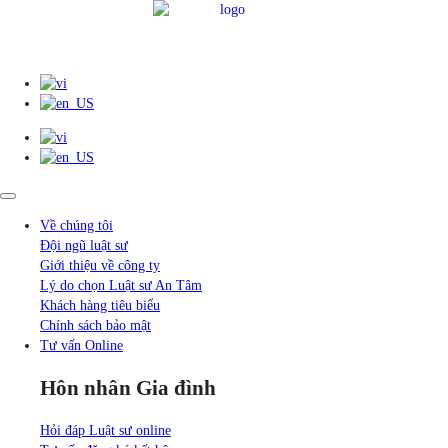
Về chúng tôi
Đội ngũ luật sư
Giới thiệu về công ty
Lý do chọn Luật sư An Tâm
Khách hàng tiêu biểu
Chính sách bảo mật
Tư vấn Online
Hôn nhân Gia đình
Hỏi đáp Luật sư online