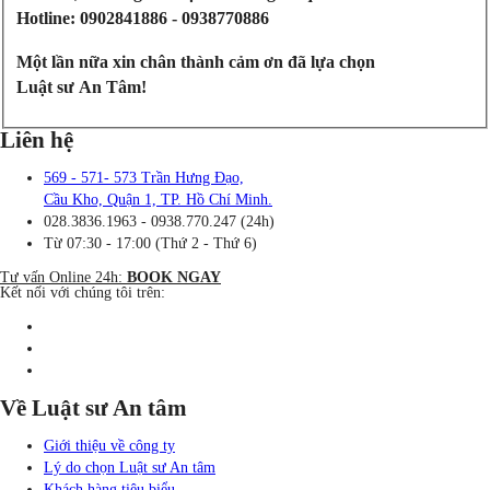
Hotline: 0902841886 - 0938770886
Một lần nữa xin chân thành cảm ơn đã lựa chọn
Luật sư An Tâm
!
Liên hệ
569 - 571- 573 Trần Hưng Đạo,
Cầu Kho, Quận 1, TP. Hồ Chí Minh.
028.3836.1963 - 0938.770.247 (24h)
Từ 07:30 - 17:00 (Thứ 2 - Thứ 6)
Tư vấn Online 24h:
BOOK NGAY
Kết nối với chúng tôi trên:
Về Luật sư An tâm
Giới thiệu về công ty
Lý do chọn Luật sư An tâm
Khách hàng tiêu biểu