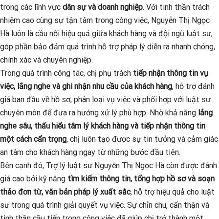
trong các lĩnh vực
dân sự và doanh nghiệp
. Với tinh thần trách
nhiệm cao cùng sự tận tâm trong công việc, Nguyễn Thị Ngọc
Hà luôn là cầu nối hiệu quả giữa khách hàng và đội ngũ luật sư,
góp phần bảo đảm quá trình hỗ trợ pháp lý diễn ra nhanh chóng,
chính xác và chuyên nghiệp.
Trong quá trình công tác, chị phụ trách
tiếp nhận thông tin vụ
việc, lắng nghe và ghi nhận nhu cầu của khách hàng
, hỗ trợ đánh
giá ban đầu về hồ sơ, phân loại vụ việc và phối hợp với luật sư
chuyên môn để đưa ra hướng xử lý phù hợp. Nhờ khả năng
lắng
nghe sâu, thấu hiểu tâm lý khách hàng và tiếp nhận thông tin
một cách cẩn trọng
, chị luôn tạo được sự tin tưởng và cảm giác
an tâm cho khách hàng ngay từ những bước đầu tiên.
Bên cạnh đó, Trợ lý luật sư Nguyễn Thị Ngọc Hà còn được đánh
giá cao bởi kỹ năng
tìm kiếm thông tin, tổng hợp hồ sơ và soạn
thảo đơn từ, văn bản pháp lý xuất sắc
, hỗ trợ hiệu quả cho luật
sư trong quá trình giải quyết vụ việc. Sự chỉn chu, cẩn thận và
tinh thần cầu tiến trong công việc đã giúp chị trở thành một