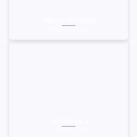
ÔNG DIẾP QUỐC HOÀNG
Giám đốc - Luật sư
ÔNG TRẦN QUÍ LỄ
Luật sư cấp cao