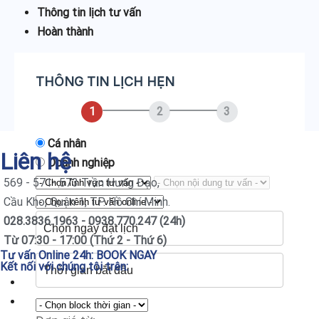
Thông tin lịch tư vấn
Hoàn thành
THÔNG TIN LỊCH HẸN
1
2
3
Cá nhân
Liên hệ
Doanh nghiệp
569 - 571- 573 Trần Hưng Đạo,
Cầu Kho, Quận 1, TP. Hồ Chí Minh.
028.3836.1963 - 0938.770.247 (24h)
Từ 07:30 - 17:00 (Thứ 2 - Thứ 6)
Tư vấn Online 24h:
BOOK NGAY
Kết nối với chúng tôi trên: