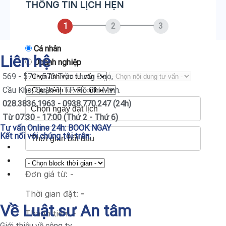
THÔNG TIN LỊCH HẸN
1
2
3
Cá nhân
Liên hệ
Doanh nghiệp
569 - 571- 573 Trần Hưng Đạo,
Cầu Kho, Quận 1, TP. Hồ Chí Minh.
028.3836.1963 - 0938.770.247 (24h)
Từ 07:30 - 17:00 (Thứ 2 - Thứ 6)
Tư vấn Online 24h:
BOOK NGAY
Kết nối với chúng tôi trên:
Đơn giá từ:
-
Thời gian đặt:
-
Về Luật sư An tâm
Thành tiền:
-
Giới thiệu về công ty