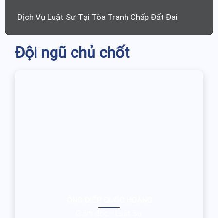
Dịch Vụ Luật Sư Tại Tòa Tranh Chấp Đất Đai
Đội ngũ chủ chốt
ÔNG DIẾP QUỐC HOÀNG
Giám đốc - Luật sư