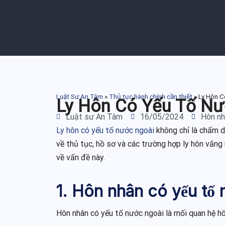
Luật Sư An Tâm
»
Thủ tục hành chính cần thiết
»
Ly Hôn C
Ly Hôn Có Yếu Tố Nướ
Luật sư An Tâm
16/05/2024
Hôn nh
Ly hôn có yếu tố nước ngoài
không chỉ là chấm d
về thủ tục, hồ sơ và các trường hợp ly hôn vắng 
về vấn đề này.
1. Hôn nhân có yếu tố 
Hôn nhân có yếu tố nước ngoài là mối quan hệ h