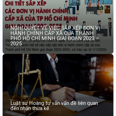
NGHỊ QUYẾT VỀ VIỆC SẮP XẾP ĐƠN VỊ
HÀNH CHÍNH CẤP XÃ CỦA THÀNH
PHỐ HỒ CHÍ MINH GIAI ĐOẠN 2023 –
2025
Luật sư Hoàng tư vấn vấn đề liên quan
đến nhận thừa kế