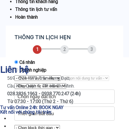
Thông tin khách hàng
Thông tin lịch tư vấn
Hoàn thành
THÔNG TIN LỊCH HẸN
1
2
3
Cá nhân
Liên hệ
Doanh nghiệp
569 - 571- 573 Trần Hưng Đạo,
Cầu Kho, Quận 1, TP. Hồ Chí Minh.
028.3836.1963 - 0938.770.247 (24h)
Từ 07:30 - 17:00 (Thứ 2 - Thứ 6)
Tư vấn Online 24h:
BOOK NGAY
Kết nối với chúng tôi trên: