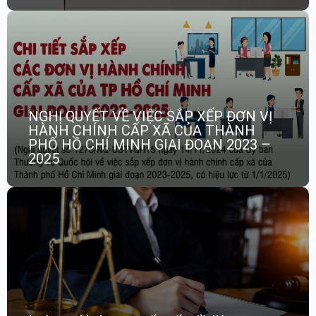
NGHỊ QUYẾT VỀ VIỆC SẮP XẾP ĐƠN VỊ
HÀNH CHÍNH CẤP XÃ CỦA THÀNH
PHỐ HỒ CHÍ MINH GIAI ĐOẠN 2023 –
2025