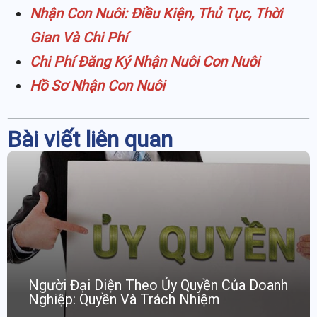
Nhận Con Nuôi: Điều Kiện, Thủ Tục, Thời
Gian Và Chi Phí
Chi Phí Đăng Ký Nhận Nuôi Con Nuôi
Hồ Sơ Nhận Con Nuôi
Bài viết liên quan
Người Đại Diện Theo Ủy Quyền Của Doanh
Nghiệp: Quyền Và Trách Nhiệm