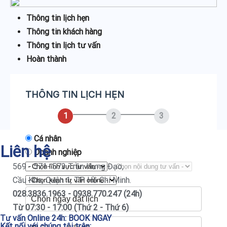
Thông tin lịch hẹn
Thông tin khách hàng
Thông tin lịch tư vấn
Hoàn thành
THÔNG TIN LỊCH HẸN
1
2
3
Cá nhân
Liên hệ
Doanh nghiệp
569 - 571- 573 Trần Hưng Đạo,
Cầu Kho, Quận 1, TP. Hồ Chí Minh.
028.3836.1963 - 0938.770.247 (24h)
Từ 07:30 - 17:00 (Thứ 2 - Thứ 6)
Tư vấn Online 24h:
BOOK NGAY
Kết nối với chúng tôi trên: