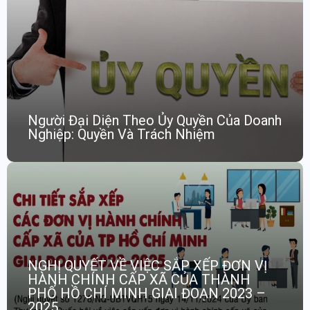
Người Đại Diện Theo Ủy Quyền Của Doanh
Nghiệp: Quyền Và Trách Nhiệm
NGHỊ QUYẾT VỀ VIỆC SẮP XẾP ĐƠN VỊ
HÀNH CHÍNH CẤP XÃ CỦA THÀNH
PHỐ HỒ CHÍ MINH GIAI ĐOẠN 2023 –
2025