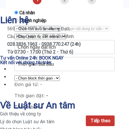
Cá nhân
Liên hệ
Doanh nghiệp
569 - 571- 573 Trần Hưng Đạo,
Cầu Kho, Quận 1, TP. Hồ Chí Minh.
028.3836.1963 - 0938.770.247 (24h)
Từ 07:30 - 17:00 (Thứ 2 - Thứ 6)
Tư vấn Online 24h:
BOOK NGAY
Kết nối với chúng tôi trên:
Đơn giá từ:
-
Thời gian đặt:
-
Về Luật sư An tâm
Thành tiền:
-
Giới thiệu về công ty
Lý do chọn Luật sư An tâm