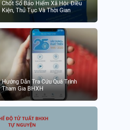
Chốt Sổ Bảo Hiểm Xã Hội: Điều
Kiện, Thủ Tục Và Thời Gian
Hướng Dẫn Tra Cứu Quá Trình
Tham Gia BHXH