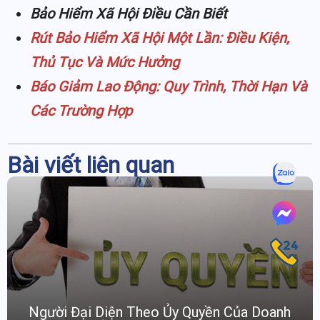
Bảo Hiểm Xã Hội Điều Cần Biết
Rút Bảo Hiểm Xã Hội Một Lần: Điều Kiện,
Thủ Tục Và Mức Hưởng
Báo Giảm Lao Động: Quy Trình, Thời Hạn Và
Các Trường Hợp
Bài viết liên quan
Người Đại Diện Theo Ủy Quyền Của Doanh