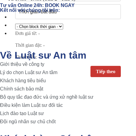
Tư vấn Online 24h:
BOOK NGAY
Kết nối với chúng tôi trên:
Đơn giá từ:
-
Thời gian đặt:
-
Về Luật sư An tâm
Thành tiền:
-
Giới thiệu về công ty
Lý do chọn Luật sư An tâm
Khách hàng tiêu biểu
Chính sách bảo mật
Bộ quy tắc đạo đức và ứng xử nghề luật sư
Điều kiện làm Luật sư đối tác
Lịch đào tạo Luật sư
Đội ngũ nhân sự chủ chốt