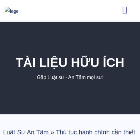
TÀI LIỆU HỮU ÍCH
Gặp Luật sư - An Tâm mọi sự!
Luật Sư An Tâm
»
Thủ tục hành chính cần thiết