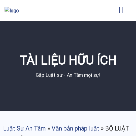
TÀI LIỆU HỮU ÍCH
Gặp Luật sư - An Tâm mọi sự!
Luật Sư An Tâm
»
Văn bản pháp luật
»
BỘ LUẬT