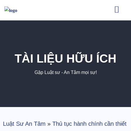
TÀI LIỆU HỮU ÍCH
Gặp Luật sư - An Tâm mọi sự!
Luật Sư An Tâm
»
Thủ tục hành chính cần thiết