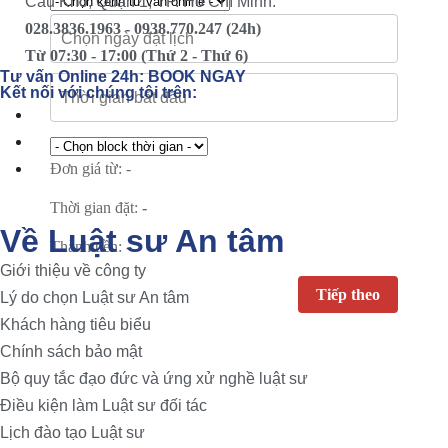
Cầu Kho, Quận 1, TP. Hồ Chí Minh.
028.3836.1963 - 0938.770.247 (24h)
Từ 07:30 - 17:00 (Thứ 2 - Thứ 6)
Tư vấn Online 24h:
BOOK NGAY
Kết nối với chúng tôi trên:
Đơn giá từ:
-
Thời gian đặt:
-
Về Luật sư An tâm
Thành tiền:
-
Giới thiệu về công ty
Lý do chọn Luật sư An tâm
Khách hàng tiêu biểu
Chính sách bảo mật
Bộ quy tắc đạo đức và ứng xử nghề luật sư
Điều kiện làm Luật sư đối tác
Lịch đào tạo Luật sư