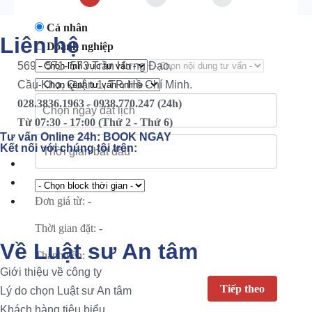
Cá nhân
Liên hệ
Doanh nghiệp
569 - 571- 573 Trần Hưng Đạo,
Cầu Kho, Quận 1, TP. Hồ Chí Minh.
028.3836.1963 - 0938.770.247 (24h)
Từ 07:30 - 17:00 (Thứ 2 - Thứ 6)
Tư vấn Online 24h:
BOOK NGAY
Kết nối với chúng tôi trên:
Đơn giá từ:
-
Thời gian đặt:
-
Về Luật sư An tâm
Thành tiền:
-
Giới thiệu về công ty
Lý do chọn Luật sư An tâm
Khách hàng tiêu biểu