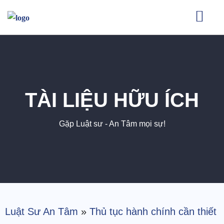
TÀI LIỆU HỮU ÍCH
Gặp Luật sư - An Tâm mọi sự!
Luật Sư An Tâm
»
Thủ tục hành chính cần thiết