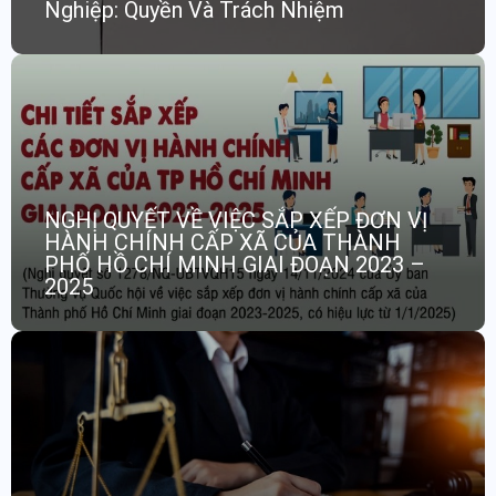
Nghiệp: Quyền Và Trách Nhiệm
NGHỊ QUYẾT VỀ VIỆC SẮP XẾP ĐƠN VỊ
HÀNH CHÍNH CẤP XÃ CỦA THÀNH
PHỐ HỒ CHÍ MINH GIAI ĐOẠN 2023 –
2025