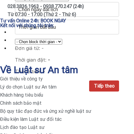
028.3836.1963 - 0938.770.247 (24h)
Từ 07:30 - 17:00 (Thứ 2 - Thứ 6)
Tư vấn Online 24h:
BOOK NGAY
Kết nối với chúng tôi trên:
Đơn giá từ:
-
Thời gian đặt:
-
Về Luật sư An tâm
Thành tiền:
-
Giới thiệu về công ty
Lý do chọn Luật sư An tâm
Khách hàng tiêu biểu
Chính sách bảo mật
Bộ quy tắc đạo đức và ứng xử nghề luật sư
Điều kiện làm Luật sư đối tác
Lịch đào tạo Luật sư