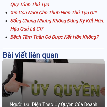
Quy Trình Thủ Tục
Xin Con Nuôi Cần Thực Hiện Thủ Tục Gì?
Sống Chung Nhưng Không Đăng Ký Kết Hôn:
Hậu Quả Là Gì?
Bệnh Tâm Thần Có Được Kết Hôn Không?
Bài viết liên quan
Người Đại Diện Theo Ủy Quyền Của Doanh