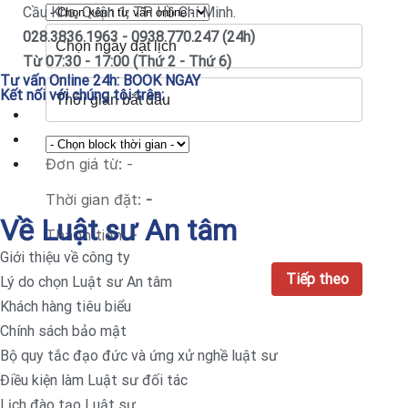
Cầu Kho, Quận 1, TP. Hồ Chí Minh.
028.3836.1963 - 0938.770.247 (24h)
Từ 07:30 - 17:00 (Thứ 2 - Thứ 6)
Tư vấn Online 24h:
BOOK NGAY
Kết nối với chúng tôi trên:
Đơn giá từ:
-
Thời gian đặt:
-
Về Luật sư An tâm
Thành tiền:
-
Giới thiệu về công ty
Lý do chọn Luật sư An tâm
Khách hàng tiêu biểu
Chính sách bảo mật
Bộ quy tắc đạo đức và ứng xử nghề luật sư
Điều kiện làm Luật sư đối tác
Lịch đào tạo Luật sư