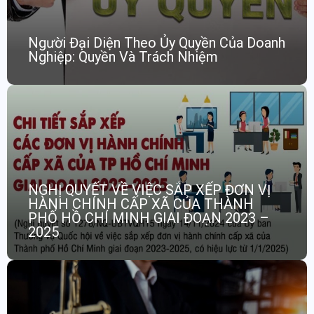
Người Đại Diện Theo Ủy Quyền Của Doanh
Nghiệp: Quyền Và Trách Nhiệm
NGHỊ QUYẾT VỀ VIỆC SẮP XẾP ĐƠN VỊ
HÀNH CHÍNH CẤP XÃ CỦA THÀNH
PHỐ HỒ CHÍ MINH GIAI ĐOẠN 2023 –
2025