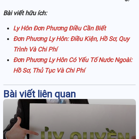
Bài viết hữu ích:
Ly Hôn Đơn Phương Điều Cần Biết
Đơn Phương Ly Hôn: Điều Kiện, Hồ Sơ, Quy
Trình Và Chi Phí
Đơn Phương Ly Hôn Có Yếu Tố Nước Ngoài:
Hồ Sơ, Thủ Tục Và Chi Phí
Bài viết liên quan