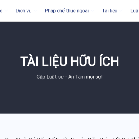
e
Dịch vụ
Pháp chế thuê ngoài
Tài liệu
Luậ
TÀI LIỆU HỮU ÍCH
Gặp Luật sư - An Tâm mọi sự!