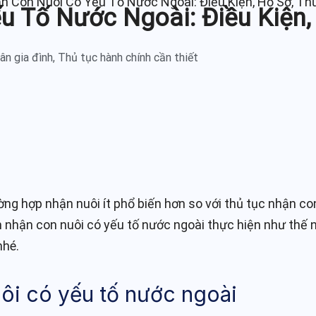
n Con Nuôi Có Yếu Tố Nước Ngoài: Điều Kiện, Hồ Sơ, Thủ
 Tố Nước Ngoài: Điều Kiện,
ân gia đình
,
Thủ tục hành chính cần thiết
ờng hợp nhận nuôi ít phổ biến hơn so với thủ tục nhận c
h nhận con nuôi có yếu tố nước ngoài thực hiện như thế n
nhé.
uôi có yếu tố nước ngoài