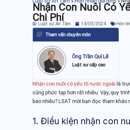
Luật Sư An Tâm
»
Hôn nhân gia đình
»
Nhậ
Nhận Con Nuôi Có Yếu
Chi Phí
Luật sư An Tâm
14/05/2024
Hôn nh
Tham vấn chuyên môn
Ông Trần Quí Lễ
Luật sư cấp cao
Nhận con nuôi có yếu tố nước ngoài
là trư
cũng phức tạp hơn rất nhiều. Vậy, quy trìn
bao nhiêu? LSAT mời bạn đọc tham khảo 
1. Điều kiện nhận con n