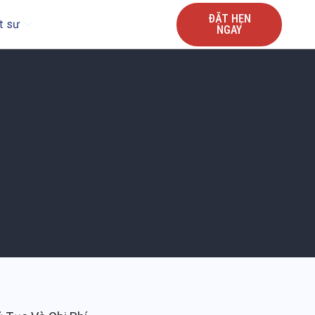
ĐẶT HẸN
t sư
NGAY