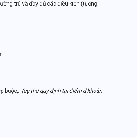
hường trú và đầy đủ các điều kiện (tương
ư:
ép buộc,…
(cụ thể quy định tại điểm d khoản