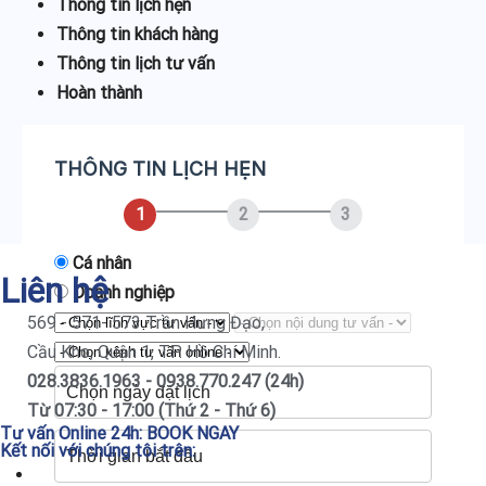
Thông tin lịch hẹn
Thông tin khách hàng
Thông tin lịch tư vấn
Hoàn thành
THÔNG TIN LỊCH HẸN
1
2
3
Cá nhân
Liên hệ
Doanh nghiệp
569 - 571- 573 Trần Hưng Đạo,
Cầu Kho, Quận 1, TP. Hồ Chí Minh.
028.3836.1963 - 0938.770.247 (24h)
Từ 07:30 - 17:00 (Thứ 2 - Thứ 6)
Tư vấn Online 24h:
BOOK NGAY
Kết nối với chúng tôi trên: