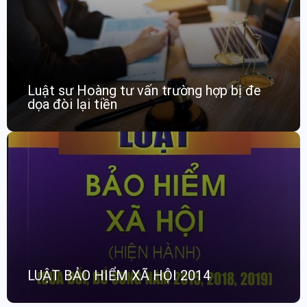
Luật sư Hoàng tư vấn trường hợp bị đe
dọa đòi lại tiền
LUẬT BẢO HIỂM XÃ HỘI 2014