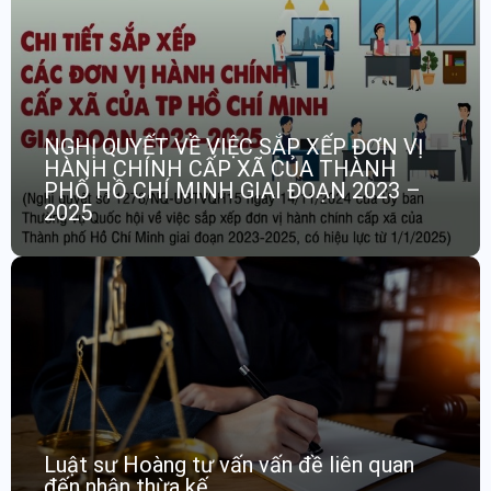
NGHỊ QUYẾT VỀ VIỆC SẮP XẾP ĐƠN VỊ
HÀNH CHÍNH CẤP XÃ CỦA THÀNH
PHỐ HỒ CHÍ MINH GIAI ĐOẠN 2023 –
2025
Luật sư Hoàng tư vấn vấn đề liên quan
đến nhận thừa kế